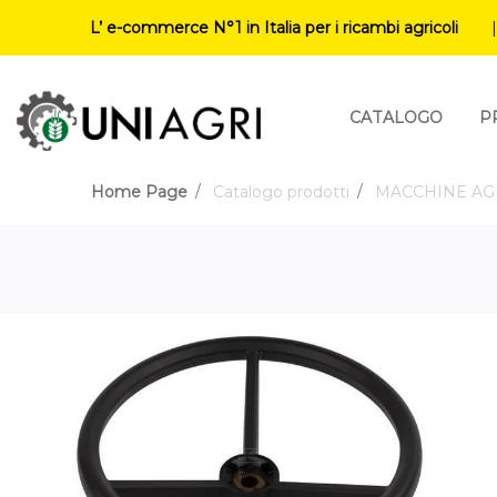
L’ e-commerce N°1 in Italia per i ricambi agricoli
CATALOGO
P
Home Page
Catalogo prodotti
MACCHINE AG