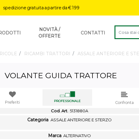
| spedizione gratuita a partire da € 199
La modifica 
NOVITÀ /
RODOTTI
CONTATTI
OFFERTE
RICOLE
RICAMBI TRATTORI
ASSALE ANTERIORE E ST
VOLANTE GUIDA TRATTORE
PROFESSIONALE
Preferiti
Confronta
Cod. Art.
5131880A
Categoria
ASSALE ANTERIORE E STERZO
Marca
ALTERNATIVO