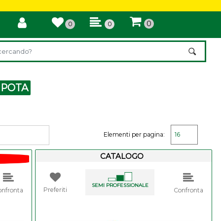
0
0
0
di un filtro aggiorna automaticamente gli altri filtri disponibili.
 POTA
Elementi per pagina:
CATALOGO
SEMI PROFESSIONALE
Preferiti
onfronta
Confronta