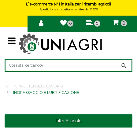
L’ e-commerce N°1 in Italia per i ricambi agricoli
Spedizione gratuita a partire da € 199
0
0
0
Open
La modifica di un filtro aggiorna automaticamente gli altri filtri 
OFFICINA, UTENSILI E LAVORO
INGRASSAGGIO E LUBRIFICAZIONE
Filtri Articolo