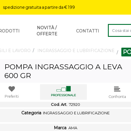
| spedizione gratuita a partire da € 199
La modifica 
NOVITÀ /
RODOTTI
CONTATTI
OFFERTE
SILI E LAVORO
INGRASSAGGIO E LUBRIFICAZIONE
PO
POMPA INGRASSAGGIO A LEVA
600 GR
PROFESSIONALE
Preferiti
Confronta
Cod. Art.
72920
Categoria
INGRASSAGGIO E LUBRIFICAZIONE
Marca
AMA