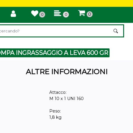
0
0
0
di un filtro aggiorna automaticamente gli altri filtri disponibili.
MPA INGRASSAGGIO A LEVA 600 GR
ALTRE INFORMAZIONI
Attacco:
M 10 x 1 UNI 160
Peso:
1,8 kg