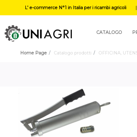
L’ e-commerce N°1 in Italia per i ricambi agricoli
CATALOGO
P
Home Page
Catalogo prodotti
OFFICINA, UTEN