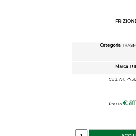
FRIZION
Categoria
TRASM
Marca
LU
Cod. Art.
4751
€ 811
Prezzo
-
Quantity
AGGI