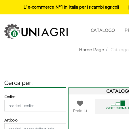
L’ e-commerce N°1 in Italia per i ricambi agricoli
CATALOGO
P
Home Page
Catalogo
Cerca per:
CATALOG
Changing a filter automatically updates the other available filte
Codice
PROFESSIONAL
Preferiti
Articolo