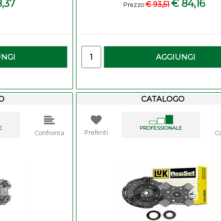
8,37
€ 84,16
€ 93,51
Prezzo
-
Quantity
UNGI
AGGIUNGI
O
CATALOGO
E
PROFESSIONALE
Preferiti
Confronta
C