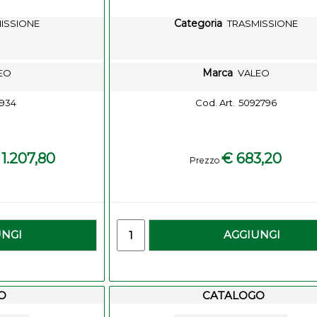
Categoria
ISSIONE
TRASMISSIONE
Marca
EO
VALEO
1934
Cod. Art.
5092796
 1.207,80
€ 683,20
Prezzo
-
Quantity
UNGI
AGGIUNGI
O
CATALOGO