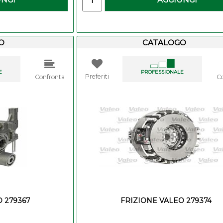
O
CATALOGO
E
PROFESSIONALE
Preferiti
Confronta
C
 279367
FRIZIONE VALEO 279374