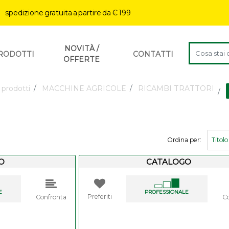
| spedizione gratuita a partire da € 199
Changing a f
NOVITÀ /
RODOTTI
CONTATTI
OFFERTE
 prodotti
MACCHINE AGRICOLE
RICAMBI TRATTORI
Ordina per:
O
CATALOGO
rs.
E
PROFESSIONALE
Preferiti
Confronta
C