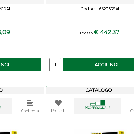
200A1
Cod. Art.
6623639A1
6,09
€ 442,37
Prezzo
-
Quantity
UNGI
AGGIUNGI
O
CATALOGO
E
PROFESSIONALE
Preferiti
Confronta
C