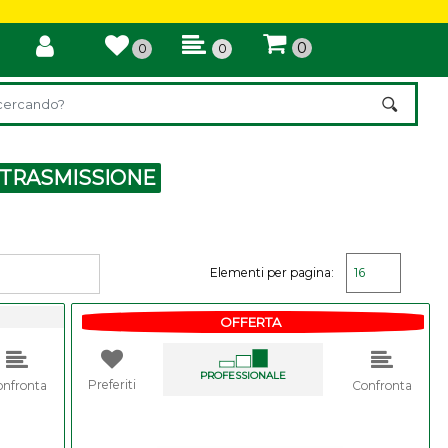
0
0
0
ilter automatically updates the other available filters.
TRASMISSIONE
Elementi per pagina:
OFFERTA
PROFESSIONALE
Preferiti
onfronta
Confronta