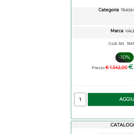
Categoria
TRASM
Marca
VAL
Cod. Art.
514
-10%
€
€ 1.342,00
Prezzo
-
Quantity
AGGI
CATALOG