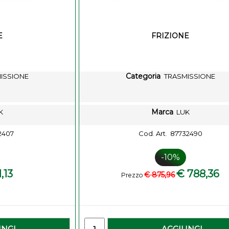
E
FRIZIONE
Categoria
ISSIONE
TRASMISSIONE
Marca
K
LUK
2407
Cod. Art.
87732490
-10%
,13
€ 788,36
€ 875,96
Prezzo
-
Quantity
UNGI
AGGIUNGI