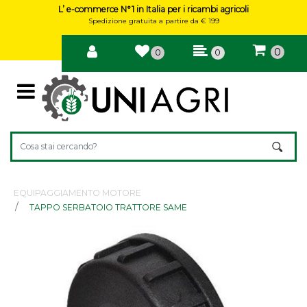
L’ e-commerce N°1 in Italia per i ricambi agricoli
Spedizione gratuita a partire da € 199
0
0
0
Open
La modifica di un filtro aggiorna automaticamente gli altri filtri 
EQUIPAGGIAMENTO MOTORE
TAPPO SERBATOIO TRATTORE SAME