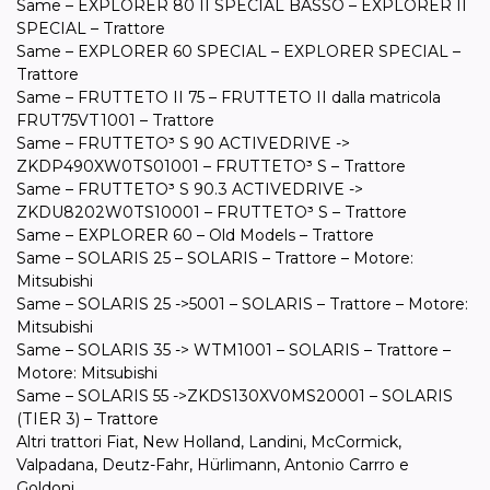
Same – EXPLORER 80 II SPECIAL BASSO – EXPLORER II
SPECIAL – Trattore
Same – EXPLORER 60 SPECIAL – EXPLORER SPECIAL –
Trattore
Same – FRUTTETO II 75 – FRUTTETO II dalla matricola
FRUT75VT1001 – Trattore
Same – FRUTTETO³ S 90 ACTIVEDRIVE ->
ZKDP490XW0TS01001 – FRUTTETO³ S – Trattore
Same – FRUTTETO³ S 90.3 ACTIVEDRIVE ->
ZKDU8202W0TS10001 – FRUTTETO³ S – Trattore
Same – EXPLORER 60 – Old Models – Trattore
Same – SOLARIS 25 – SOLARIS – Trattore – Motore:
Mitsubishi
Same – SOLARIS 25 ->5001 – SOLARIS – Trattore – Motore:
Mitsubishi
Same – SOLARIS 35 -> WTM1001 – SOLARIS – Trattore –
Motore: Mitsubishi
Same – SOLARIS 55 ->ZKDS130XV0MS20001 – SOLARIS
(TIER 3) – Trattore
Altri trattori Fiat, New Holland, Landini, McCormick,
Valpadana, Deutz-Fahr, Hürlimann, Antonio Carrro e
Goldoni.