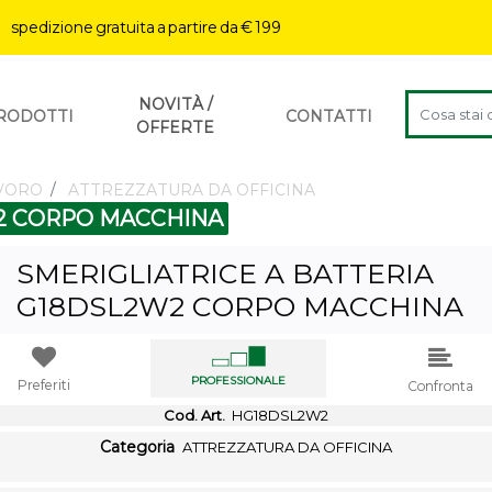
| spedizione gratuita a partire da € 199
La modifica 
NOVITÀ /
RODOTTI
CONTATTI
OFFERTE
AVORO
ATTREZZATURA DA OFFICINA
W2 CORPO MACCHINA
SMERIGLIATRICE A BATTERIA
G18DSL2W2 CORPO MACCHINA
PROFESSIONALE
Preferiti
Confronta
Cod. Art.
HG18DSL2W2
Categoria
ATTREZZATURA DA OFFICINA