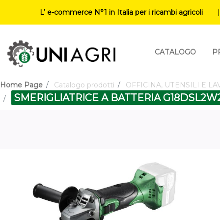
L’ e-commerce N°1 in Italia per i ricambi agricoli
CATALOGO
P
Home Page
Catalogo prodotti
OFFICINA, UTENSILI E L
SMERIGLIATRICE A BATTERIA G18DSL2