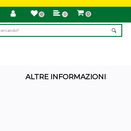
0
0
0
di un filtro aggiorna automaticamente gli altri filtri disponibili.
ALTRE INFORMAZIONI