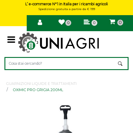
L’ e-commerce N°1 in Italia per i ricambi agricoli
Spedizione gratuita a partire da € 199
0
0
0
Open
La modifica di un filtro aggiorna automaticamente gli altri filtri 
GUARNIZIONI LIQUIDE E TRATTAMENTI
OXIMIC PRO GRIGIA 200ML