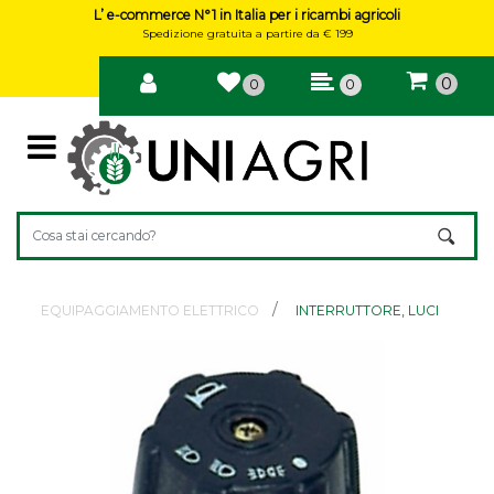
L’ e-commerce N°1 in Italia per i ricambi agricoli
Spedizione gratuita a partire da € 199
0
0
0
Open
La modifica di un filtro aggiorna automaticamente gli altri filtri 
EQUIPAGGIAMENTO ELETTRICO
INTERRUTTORE, LUCI