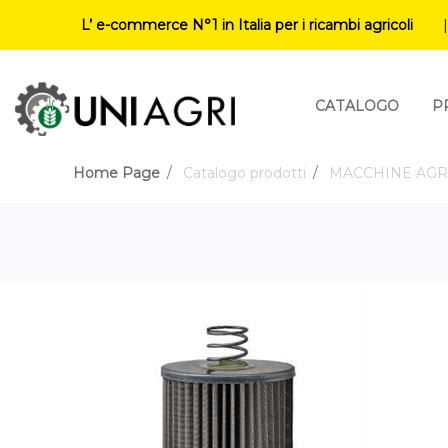
L’ e-commerce N°1 in Italia per i ricambi agricoli
CATALOGO
P
Home Page
Catalogo prodotti
MACCHINE AGR