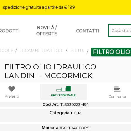
| spedizione gratuita a partire da € 199
La modifica 
NOVITÀ /
RODOTTI
CONTATTI
OFFERTE
ICOLE
RICAMBI TRATTORI
FILTRI
FILTRO OLIO
FILTRO OLIO IDRAULICO
LANDINI - MCCORMICK
PROFESSIONALE
Preferiti
Confronta
Cod. Art.
TL3530223M94
Categoria
FILTRI
Marca
ARGO TRACTORS