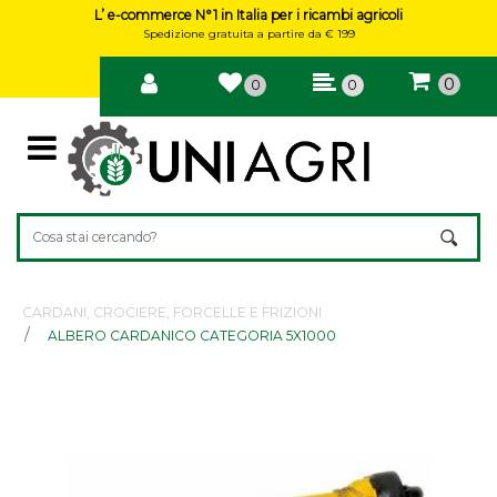
L’ e-commerce N°1 in Italia per i ricambi agricoli
Spedizione gratuita a partire da € 199
0
0
0
Open
La modifica di un filtro aggiorna automaticamente gli altri filtri 
CARDANI, CROCIERE, FORCELLE E FRIZIONI
ALBERO CARDANICO CATEGORIA 5X1000