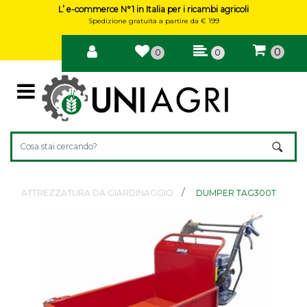
L’ e-commerce N°1 in Italia per i ricambi agricoli
Spedizione gratuita a partire da € 199
0
0
0
Open
Changing a filter automatically updates the other available filte
ATTREZZATURA DA GIARDINAGGIO
DUMPER TAG300T