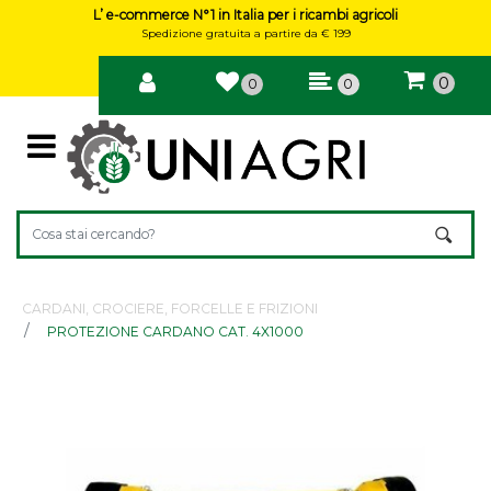
L’ e-commerce N°1 in Italia per i ricambi agricoli
Spedizione gratuita a partire da € 199
0
0
0
Open
La modifica di un filtro aggiorna automaticamente gli altri filtri 
CARDANI, CROCIERE, FORCELLE E FRIZIONI
PROTEZIONE CARDANO CAT. 4X1000