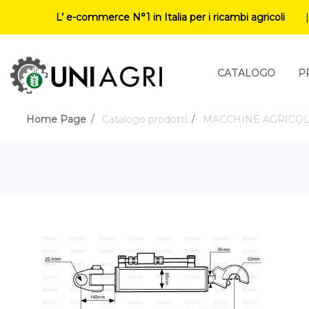
L’ e-commerce N°1 in Italia per i ricambi agricoli
CATALOGO
P
Home Page
Catalogo prodotti
MACCHINE AGRICO