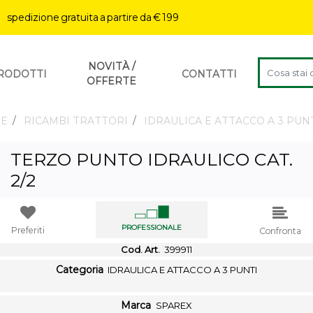
| spedizione gratuita a partire da € 199
Changing a f
NOVITÀ /
RODOTTI
CONTATTI
OFFERTE
LE
RICAMBI TRATTORI
IDRAULICA E ATTACCO A 3 PUN
TERZO PUNTO IDRAULICO CAT.
2/2
PROFESSIONALE
Preferiti
Confronta
Cod. Art.
399911
Categoria
IDRAULICA E ATTACCO A 3 PUNTI
Marca
SPAREX