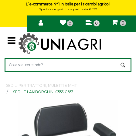
L’ e-commerce N°1 in Italia per i ricambi agricoli
Spedizione gratuita a partire da € 199
0
0
0
Open
Changing a filter automatically updates the other available filte
SEDILI PER TRATTORI, MULETTI E MMT
SEDILE LAMBORGHINI C553 C653