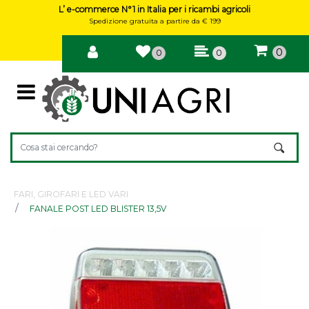
L’ e-commerce N°1 in Italia per i ricambi agricoli
Spedizione gratuita a partire da € 199
0
0
0
Open
Changing a filter automatically updates the other available filte
FARI, GIROFARI E LED VARI
FANALE POST LED BLISTER 13,5V