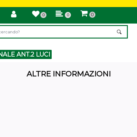
0
0
0
ilter automatically updates the other available filters.
NALE ANT.2 LUCI
ALTRE INFORMAZIONI