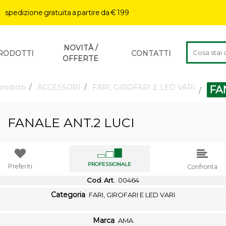
| spedizione gratuita a partire da € 199
Changing a f
NOVITÀ /
RODOTTI
CONTATTI
OFFERTE
rodotti
ACCESSORI
FARI, GIROFARI E LED VARI
FA
FANALE ANT.2 LUCI
PROFESSIONALE
Preferiti
Confronta
Cod. Art.
00464
Categoria
FARI, GIROFARI E LED VARI
Marca
AMA