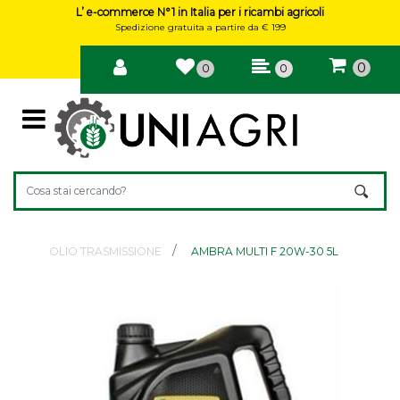
L’ e-commerce N°1 in Italia per i ricambi agricoli
Spedizione gratuita a partire da € 199
0
0
0
Open
Changing a filter automatically updates the other available filte
OLIO TRASMISSIONE
AMBRA MULTI F 20W-30 5L