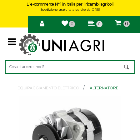
L’ e-commerce N°1 in Italia per i ricambi agricoli
Spedizione gratuita a partire da € 199
0
0
0
Open
Changing a filter automatically updates the other available filte
EQUIPAGGIAMENTO ELETTRICO
ALTERNATORE